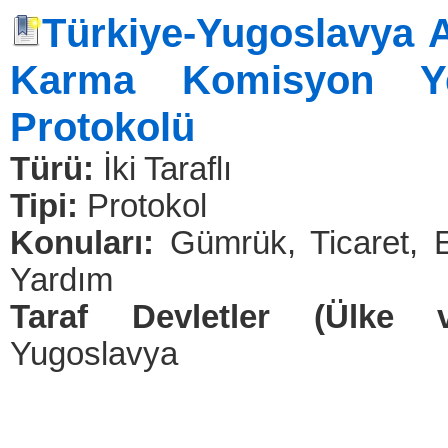
Türkiye-Yugoslavya A
Karma Komisyon Ye
Protokolü
Türü:
İki Taraflı
Tipi:
Protokol
Konuları:
Gümrük, Ticaret, E
Yardım
Taraf Devletler (Ülke v
Yugoslavya