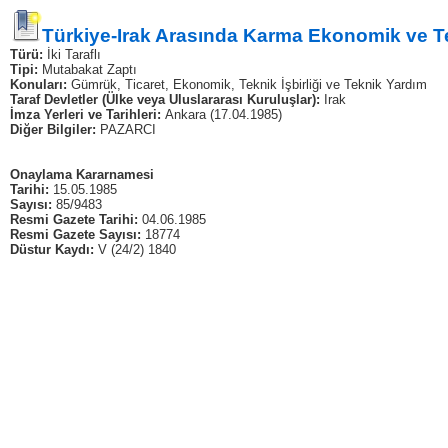
Türkiye-Irak Arasında Karma Ekonomik ve Tek
Türü:
İki Taraflı
Tipi:
Mutabakat Zaptı
Konuları:
Gümrük, Ticaret, Ekonomik, Teknik İşbirliği ve Teknik Yardım
Taraf Devletler (Ülke veya Uluslararası Kuruluşlar):
Irak
İmza Yerleri ve Tarihleri:
Ankara (17.04.1985)
Diğer Bilgiler:
PAZARCI
Onaylama Kararnamesi
Tarihi:
15.05.1985
Sayısı:
85/9483
Resmi Gazete Tarihi:
04.06.1985
Resmi Gazete Sayısı:
18774
Düstur Kaydı:
V (24/2) 1840