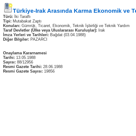
Türkiye-Irak Arasında Karma Ekonomik ve Tek
Türü:
İki Taraflı
Tipi:
Mutabakat Zaptı
Konuları:
Gümrük, Ticaret, Ekonomik, Teknik İşbirliği ve Teknik Yardım
Taraf Devletler (Ülke veya Uluslararası Kuruluşlar):
Irak
İmza Yerleri ve Tarihleri:
Bağdat (03.04.1988)
Diğer Bilgiler:
PAZARCI
Onaylama Kararnamesi
Tarihi:
13.05.1988
Sayısı:
88/12956
Resmi Gazete Tarihi:
28.06.1988
Resmi Gazete Sayısı:
19856