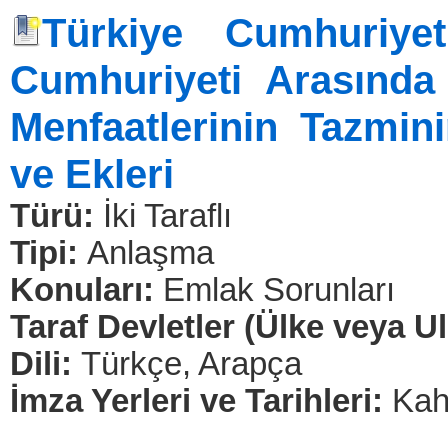
Türkiye Cumhuriye
Cumhuriyeti Arasında
Menfaatlerinin Tazmin
ve Ekleri
Türü:
İki Taraflı
Tipi:
Anlaşma
Konuları:
Emlak Sorunları
Taraf Devletler (Ülke veya U
Dili:
Türkçe, Arapça
İmza Yerleri ve Tarihleri:
Kah