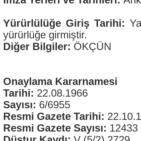
İmza Yerleri ve Tarihleri:
Ank
Yürürlülüğe Giriş Tarihi:
Ya
yürürlüğe girmiştir.
Diğer Bilgiler:
ÖKÇÜN
Onaylama Kararnamesi
Tarihi:
22.08.1966
Sayısı:
6/6955
Resmi Gazete Tarihi:
22.10.
Resmi Gazete Sayısı:
12433
Düstur Kaydı:
V (5/2) 2729