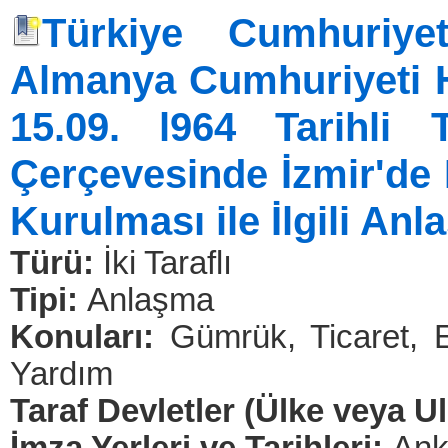
Türkiye Cumhuriye
Almanya Cumhuriyeti 
15.09. l964 Tarihli 
Çerçevesinde İzmir'de 
Kurulması ile İlgili An
Türü:
İki Taraflı
Tipi:
Anlaşma
Konuları:
Gümrük, Ticaret, E
Yardım
Taraf Devletler (Ülke veya U