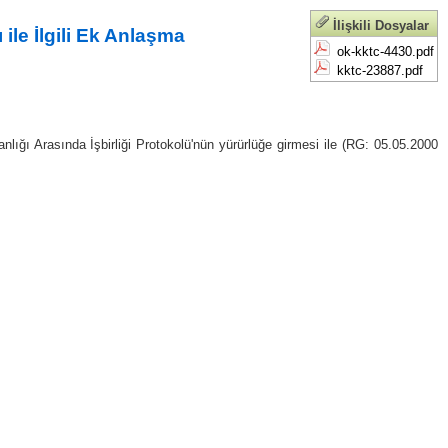
İlişkili Dosyalar
le İlgili Ek Anlaşma
ok-kktc-4430.pdf
kktc-23887.pdf
ğı Arasında İşbirliği Protokolü'nün yürürlüğe girmesi ile (RG: 05.05.2000