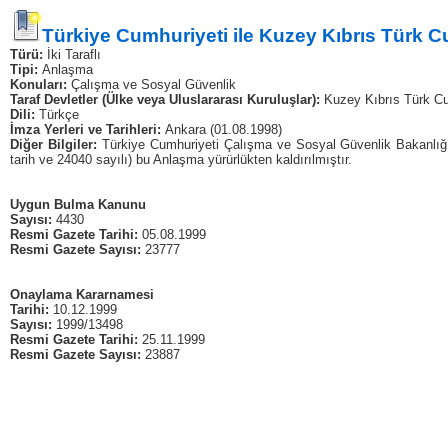
Türkiye Cumhuriyeti ile Kuzey Kıbrıs Türk C
Türü:
İki Taraflı
Tipi:
Anlaşma
Konuları:
Çalışma ve Sosyal Güvenlik
Taraf Devletler (Ülke veya Uluslararası Kuruluşlar):
Kuzey Kıbrıs Türk Cu
Dili:
Türkçe
İmza Yerleri ve Tarihleri:
Ankara (01.08.1998)
Diğer Bilgiler:
Türkiye Cumhuriyeti Çalışma ve Sosyal Güvenlik Bakanlığı 
tarih ve 24040 sayılı) bu Anlaşma yürürlükten kaldırılmıştır.
Uygun Bulma Kanunu
Sayısı:
4430
Resmi Gazete Tarihi:
05.08.1999
Resmi Gazete Sayısı:
23777
Onaylama Kararnamesi
Tarihi:
10.12.1999
Sayısı:
1999/13498
Resmi Gazete Tarihi:
25.11.1999
Resmi Gazete Sayısı:
23887